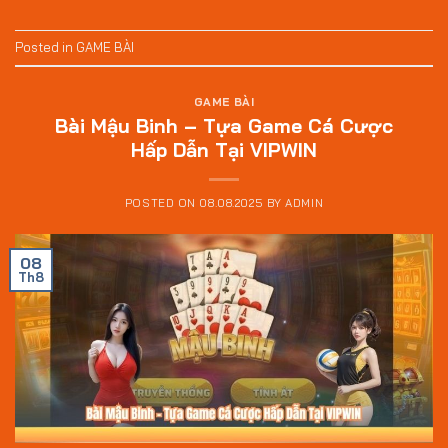
Posted in
GAME BÀI
GAME BÀI
Bài Mậu Binh – Tựa Game Cá Cược
Hấp Dẫn Tại VIPWIN
POSTED ON
08.08.2025
BY
ADMIN
08
Th8