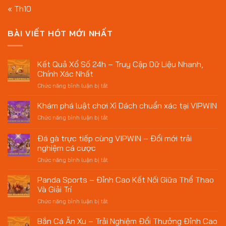
« Th10
BÀI VIẾT HÓT MỚI NHẤT
Kết Quả Xổ Số 24h – Truy Cập Dữ Liệu Nhanh,
Chính Xác Nhất
ở
Chức năng bình luận bị tắt
Kết
Quả
Khám phá luật chơi Xì Dách chuẩn xác tại VIPWIN
Xổ
ở
Chức năng bình luận bị tắt
Số
Khám
24h
phá
Đá gà trực tiếp cùng VIPWIN – Đổi mới trải
–
luật
Truy
nghiệm cá cược
chơi
Cập
ở
Chức năng bình luận bị tắt
Xì
Dữ
Đá
Dách
Liệu
gà
chuẩn
Panda Sports – Đỉnh Cao Kết Nối Giữa Thể Thao
Nhanh,
trực
xác
Và Giải Trí
Chính
tiếp
tại
Xác
ở
Chức năng bình luận bị tắt
cùng
VIPWIN
Nhất
Panda
VIPWIN
Sports
Bắn Cá Ăn Xu – Trải Nghiệm Đổi Thưởng Đỉnh Cao
–