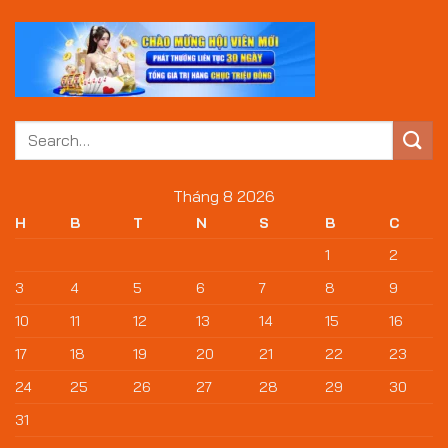
Tháng 8 2026
H
B
T
N
S
B
C
1
2
3
4
5
6
7
8
9
10
11
12
13
14
15
16
17
18
19
20
21
22
23
24
25
26
27
28
29
30
31