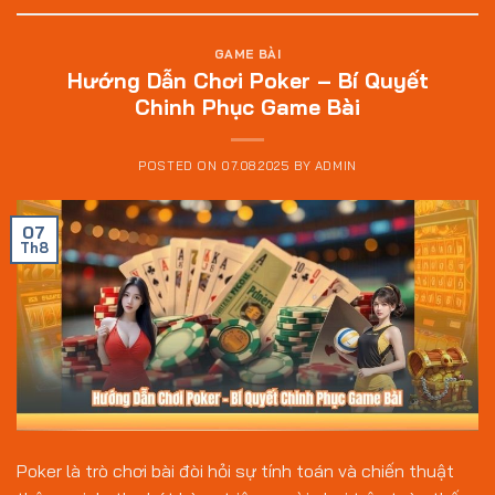
GAME BÀI
Hướng Dẫn Chơi Poker – Bí Quyết
Chinh Phục Game Bài
POSTED ON
07.08.2025
BY
ADMIN
07
Th8
Poker là trò chơi bài đòi hỏi sự tính toán và chiến thuật