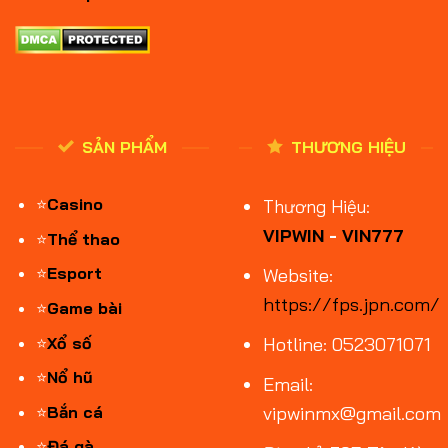
SẢN PHẨM
THƯƠNG HIỆU
⭐
Casino
Thương Hiệu:
VIPWIN
-
VIN777
⭐
Thể thao
⭐
Esport
Website:
https://fps.jpn.com/
⭐
Game bài
⭐
Xổ số
Hotline: 0523071071
⭐
Nổ hũ
Email:
⭐
Bắn cá
vipwinmx@gmail.com
⭐
Đá gà