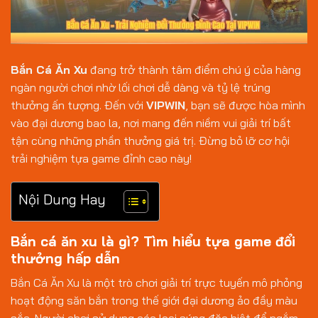
Bắn Cá Ăn Xu
đang trở thành tâm điểm chú ý của hàng
ngàn người chơi nhờ lối chơi dễ dàng và tỷ lệ trúng
thưởng ấn tượng. Đến với
VIPWIN
, bạn sẽ được hòa mình
vào đại dương bao la, nơi mang đến niềm vui giải trí bất
tận cùng những phần thưởng giá trị. Đừng bỏ lỡ cơ hội
trải nghiệm tựa game đỉnh cao này!
Nội Dung Hay
Bắn cá ăn xu là gì? Tìm hiểu tựa game đổi
thưởng hấp dẫn
Bắn Cá Ăn Xu là một trò chơi giải trí trực tuyến mô phỏng
hoạt động săn bắn trong thế giới đại dương ảo đầy màu
sắc. Người chơi sử dụng các loại súng đặc biệt để ngắm