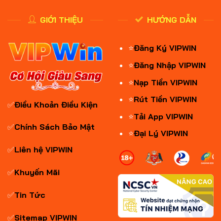
GIỚI THIỆU
HƯỚNG DẪN
⭐
Đăng Ký VIPWIN
⭐
Đăng Nhập VIPWIN
⭐
Nạp Tiền VIPWIN
⭐
Rút Tiền VIPWIN
✅
Điều Khoản Điều Kiện
⭐
Tải App VIPWIN
✅
Chính Sách Bảo Mật
⭐
Đại Lý VIPWIN
✅
Liên hệ VIPWIN
✅
Khuyến Mãi
✅
Tin Tức
✅
Sitemap VIPWIN