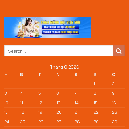
Tháng 8 2026
H
B
T
N
S
B
C
1
2
3
4
5
6
7
8
9
10
11
12
13
14
15
16
17
18
19
20
21
22
23
24
25
26
27
28
29
30