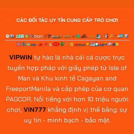
Thiên
Số
Đường
Đỉnh
Giải
Cao
Trí
CÁC ĐỐI TÁC UY TÍN CUNG CẤP TRÒ CHƠI
Đỉnh
Cao
Tại
VIPWIN
–
VIN777
VIPWIN
tự hào là nhà cái cá cược trực
tuyến hợp pháp với giấy phép từ Isle of
Man và Khu kinh tế Cagayan and
FreeportManila và cấp phép của cơ quan
PAGCOR. Nổi tiếng với hơn 10 triệu người
chơi,
VIN777
khẳng định vị thế bằng: sự
uy tín - minh bạch - bảo mật.