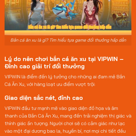
Bắn cá ăn xu là gì? Tìm hiểu tựa game đổi thưởng hấp dẫn
Lý do nên chơi bắn cá ăn xu tại VIPWIN –
Đỉnh cao giải trí đổi thưởng
VIPWIN là điểm đến lý tưởng cho những ai đam mê Bắn
Cá Ăn Xu, với hàng loạt ưu điểm vượt trội:
Giao diện sắc nét, đỉnh cao
VIPWIN đầu tư mạnh mẽ vào giao diện đồ họa và âm
thanh của Bắn Cá Ăn Xu, mang đến trải nghiệm thị giác và
thính giác ấn tượng. Người chơi sẽ có cảm giác như lạc
vào một đại dương bao la, huyền bí, nơi mọi chi tiết đều