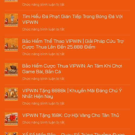
Chơi
Chuyên
ở
Chức năng bình luận bị tắt
Săn
Giải
Gia
Kèo
Thưởng
Trí
Đồng
Giữa
Tìm Hiểu Đá Phạt Gián Tiếp Trong Bóng Đá Với
Hàng
Banh
Biển
VIPWIN
Đầu
Tại
Cả
Hiện
ở
Chức năng bình luận bị tắt
VIPWIN:
Huyền
Nay
Tìm
Cách
Ảo
Hiểu
Bảo Hiểm Thể Thao VIPWIN | Giải Pháp Cứu Trợ
Hiểu
Đá
Để
Cược Thua Lên Đến 25.888 Điểm
Phạt
Đạt
ở
Chức năng bình luận bị tắt
Gián
Chiến
Bảo
Tiếp
Thắng
Hiểm
Bảo Hiểm Cược Thua VIPWIN: An Tâm Khi Chơi
Trong
Thể
Bóng
Game Bài, Bắn Cá
Thao
Đá
ở
Chức năng bình luận bị tắt
VIPWIN
Với
Bảo
|
VIPWIN
Hiểm
VIPWIN Tặng 8888k | Khuyến Mãi Đáng Chú Ý
Giải
Cược
Pháp
Nhất Hiện Nay
Thua
Cứu
ở
Chức năng bình luận bị tắt
VIPWIN:
Trợ
VIPWIN
An
Cược
Tặng
VIPWIN Tặng 168K: Cơ Hội Vàng Cho Tân Thủ
Tâm
Thua
8888k
Khi
Lên
ở
Chức năng bình luận bị tắt
|
Chơi
Đến
VIPWIN
Khuyến
Game
25.888
Tặng
Xổ Số Miền Bắc – Quay Số Trúng Thưởng Được
Mãi
Bài,