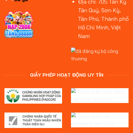
Địa chỉ:
705 Tân Kỳ
Tân Quý, Sơn Kỳ,
Tân Phú, Thành phố
Hồ Chí Minh, Việt
Nam
GIẤY PHÉP HOẠT ĐỘNG UY TÍN