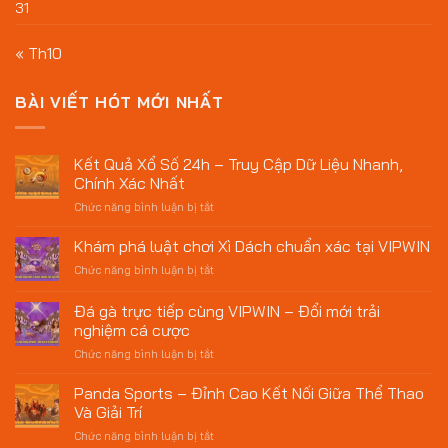
31
« Th10
BÀI VIẾT HÓT MỚI NHẤT
Kết Quả Xổ Số 24h – Truy Cập Dữ Liệu Nhanh,
Chính Xác Nhất
ở
Chức năng bình luận bị tắt
Kết
Quả
Khám phá luật chơi Xì Dách chuẩn xác tại VIPWIN
Xổ
ở
Chức năng bình luận bị tắt
Số
Khám
24h
phá
Đá gà trực tiếp cùng VIPWIN – Đổi mới trải
–
luật
Truy
nghiệm cá cược
chơi
Cập
ở
Chức năng bình luận bị tắt
Xì
Dữ
Đá
Dách
Liệu
gà
chuẩn
Panda Sports – Đỉnh Cao Kết Nối Giữa Thể Thao
Nhanh,
trực
xác
Và Giải Trí
Chính
tiếp
tại
Xác
ở
Chức năng bình luận bị tắt
cùng
VIPWIN
Nhất