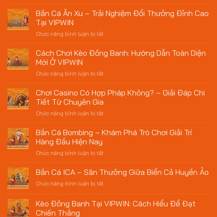
Panda
VIPWIN
Sports
Bắn Cá Ăn Xu – Trải Nghiệm Đổi Thưởng Đỉnh Cao
–
–
Đổi
Tại VIPWIN
Đỉnh
mới
ở
Chức năng bình luận bị tắt
Cao
trải
Bắn
Kết
nghiệm
Cá
Cách Chơi Kèo Đồng Banh: Hướng Dẫn Toàn Diện
Nối
cá
Ăn
Giữa
Mới Ở VIPWIN
cược
Xu
Thể
ở
Chức năng bình luận bị tắt
–
Thao
Cách
Trải
Và
Chơi
Chơi Casino Có Hợp Pháp Không? – Giải Đáp Chi
Nghiệm
Giải
Kèo
Đổi
Tiết Từ Chuyên Gia
Trí
Đồng
Thưởng
ở
Chức năng bình luận bị tắt
Banh:
Đỉnh
Chơi
Hướng
Cao
Casino
Bắn Cá Bombing – Khám Phá Trò Chơi Giải Trí
Dẫn
Tại
Có
Toàn
Hàng Đầu Hiện Nay
VIPWIN
Hợp
Diện
ở
Chức năng bình luận bị tắt
Pháp
Mới
Bắn
Không?
Ở
Cá
Bắn Cá ICA – Săn Thưởng Giữa Biển Cả Huyền Ảo
–
VIPWIN
Bombing
Giải
ở
Chức năng bình luận bị tắt
–
Đáp
Bắn
Khám
Chi
Cá
Kèo Đồng Banh Tại VIPWIN: Cách Hiểu Để Đạt
Phá
Tiết
ICA
Trò
Chiến Thắng
Từ
–