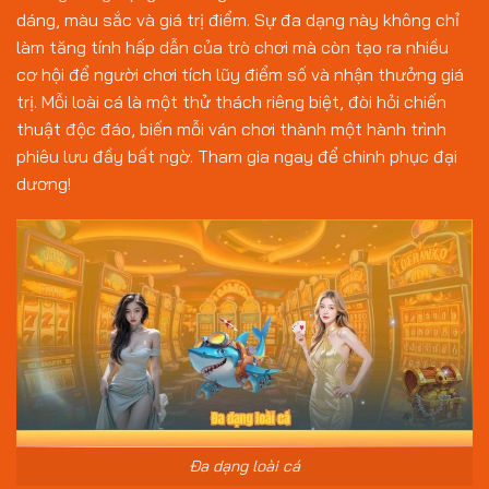
dáng, màu sắc và giá trị điểm. Sự đa dạng này không chỉ
làm tăng tính hấp dẫn của trò chơi mà còn tạo ra nhiều
cơ hội để người chơi tích lũy điểm số và nhận thưởng giá
trị. Mỗi loài cá là một thử thách riêng biệt, đòi hỏi chiến
thuật độc đáo, biến mỗi ván chơi thành một hành trình
phiêu lưu đầy bất ngờ. Tham gia ngay để chinh phục đại
dương!
Đa dạng loài cá