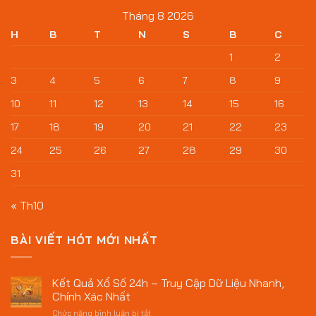
Tháng 8 2026
H
B
T
N
S
B
C
1
2
3
4
5
6
7
8
9
10
11
12
13
14
15
16
17
18
19
20
21
22
23
24
25
26
27
28
29
30
31
« Th10
BÀI VIẾT HÓT MỚI NHẤT
Kết Quả Xổ Số 24h – Truy Cập Dữ Liệu Nhanh,
Chính Xác Nhất
ở
Chức năng bình luận bị tắt