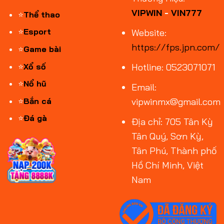
VIPWIN
-
VIN777
⭐
Thể thao
⭐
Esport
Website:
https://fps.jpn.com/
⭐
Game bài
⭐
Xổ số
Hotline: 0523071071
⭐
Nổ hũ
Email:
⭐
Bắn cá
vipwinmx@gmail.com
⭐
Đá gà
Địa chỉ:
705 Tân Kỳ
Tân Quý, Sơn Kỳ,
Tân Phú, Thành phố
Hồ Chí Minh, Việt
Nam