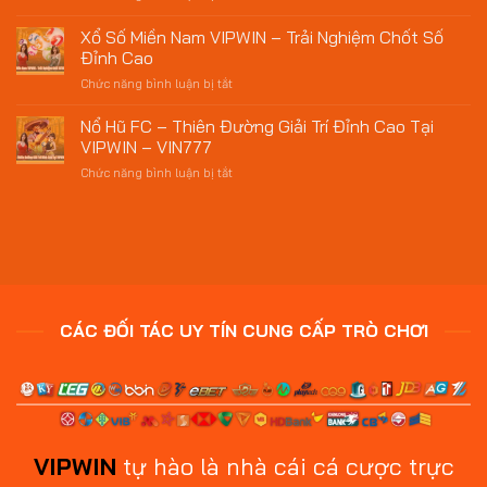
Được
Nơi
Tổng
Yêu
Hội
Xổ Số Miền Nam VIPWIN – Trải Nghiệm Chốt Số
Quan
Thích
Tụ
Và
Đỉnh Cao
Nhất
Xổ
Bí
ở
Chức năng bình luận bị tắt
Số
Quyết
Xổ
Vietlott
Soi
Số
Nổ Hũ FC – Thiên Đường Giải Trí Đỉnh Cao Tại
VIPWIN
Cầu
Miền
Với
VIPWIN – VIN777
Hiệu
Nam
Kết
Quả
ở
Chức năng bình luận bị tắt
VIPWIN
Quả
Nổ
–
Minh
Hũ
Trải
Bạch
FC
Nghiệm
–
Chốt
Thiên
Số
Đường
Đỉnh
Giải
Cao
Trí
CÁC ĐỐI TÁC UY TÍN CUNG CẤP TRÒ CHƠI
Đỉnh
Cao
Tại
VIPWIN
–
VIN777
VIPWIN
tự hào là nhà cái cá cược trực