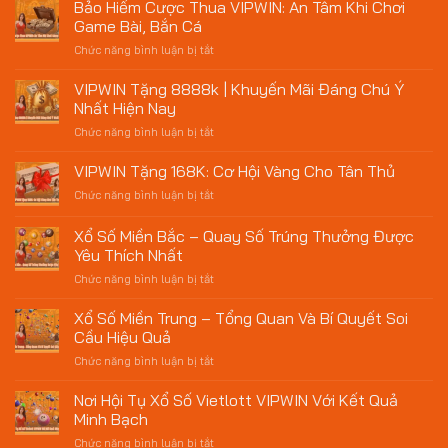
Hiểm
Bảo Hiểm Cược Thua VIPWIN: An Tâm Khi Chơi
Trong
Thể
Bóng
Game Bài, Bắn Cá
Thao
Đá
ở
Chức năng bình luận bị tắt
VIPWIN
Với
Bảo
|
VIPWIN
Hiểm
VIPWIN Tặng 8888k | Khuyến Mãi Đáng Chú Ý
Giải
Cược
Pháp
Nhất Hiện Nay
Thua
Cứu
ở
Chức năng bình luận bị tắt
VIPWIN:
Trợ
VIPWIN
An
Cược
Tặng
VIPWIN Tặng 168K: Cơ Hội Vàng Cho Tân Thủ
Tâm
Thua
8888k
Khi
Lên
ở
Chức năng bình luận bị tắt
|
Chơi
Đến
VIPWIN
Khuyến
Game
25.888
Tặng
Xổ Số Miền Bắc – Quay Số Trúng Thưởng Được
Mãi
Bài,
Điểm
168K:
Đáng
Yêu Thích Nhất
Bắn
Cơ
Chú
Cá
ở
Chức năng bình luận bị tắt
Hội
Ý
Xổ
Vàng
Nhất
Số
Cho
Xổ Số Miền Trung – Tổng Quan Và Bí Quyết Soi
Hiện
Miền
Tân
Cầu Hiệu Quả
Nay
Bắc
Thủ
ở
Chức năng bình luận bị tắt
–
Xổ
Quay
Số
Nơi Hội Tụ Xổ Số Vietlott VIPWIN Với Kết Quả
Số
Miền
Trúng
Minh Bạch
Trung
Thưởng
ở
Chức năng bình luận bị tắt
–