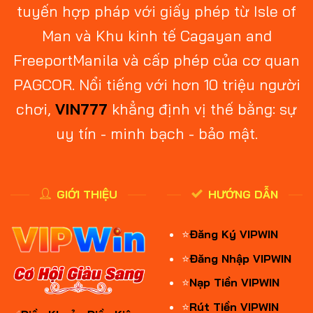
tuyến hợp pháp với giấy phép từ Isle of
Man và Khu kinh tế Cagayan and
FreeportManila và cấp phép của cơ quan
PAGCOR. Nổi tiếng với hơn 10 triệu người
chơi,
VIN777
khẳng định vị thế bằng: sự
uy tín - minh bạch - bảo mật.
GIỚI THIỆU
HƯỚNG DẪN
⭐
Đăng Ký VIPWIN
⭐
Đăng Nhập VIPWIN
⭐
Nạp Tiền VIPWIN
⭐
Rút Tiền VIPWIN