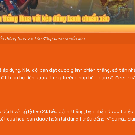
ền thắng thua với kèo đồng banh chuẩn xác
dễ áp dụng. Nếu đội bạn đặt cược giành chiến thắng, số tiền n
 mất toàn bộ tiền cược. Trong trường hợp hòa, bạn sẽ được hoà
đội B với tỷ lệ kèo 2.1. Nếu đội B thắng, bạn nhận được 1 triệu x 
kết quả hòa, bạn được hoàn lại đúng 1 triệu đồng. Ví dụ này gi
.