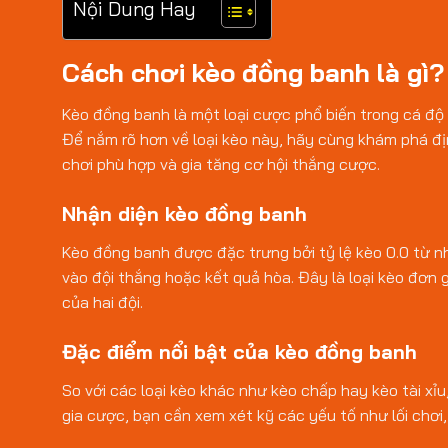
Nội Dung Hay
Cách chơi kèo đồng banh là gì? G
Kèo đồng banh là một loại cược phổ biến trong cá độ
Để nắm rõ hơn về loại kèo này, hãy cùng khám phá đị
chơi phù hợp và gia tăng cơ hội thắng cược.
Nhận diện kèo đồng banh
Kèo đồng banh được đặc trưng bởi tỷ lệ kèo 0.0 từ nh
vào đội thắng hoặc kết quả hòa. Đây là loại kèo đơn 
của hai đội.
Đặc điểm nổi bật của kèo đồng banh
So với các loại kèo khác như kèo chấp hay kèo tài xỉu
gia cược, bạn cần xem xét kỹ các yếu tố như lối chơi,