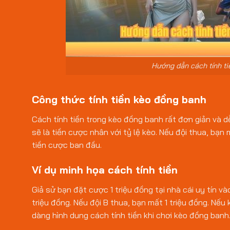
Hướng dẫn cách tính ti
Công thức tính tiền kèo đồng banh
Cách tính tiền trong kèo đồng banh rất đơn giản và 
sẽ là tiền cược nhân với tỷ lệ kèo. Nếu đội thua, bạn
tiền cược ban đầu.
Ví dụ minh họa cách tính tiền
Giả sử bạn đặt cược 1 triệu đồng tại nhà cái uy tín vào 
triệu đồng. Nếu đội B thua, bạn mất 1 triệu đồng. Nếu 
dàng hình dung cách tính tiền khi chơi kèo đồng banh