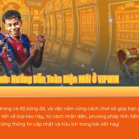
trong cá độ bóng đá, và việc nắm vững cách chơi sẽ giúp bạn 
 tiết về loại kèo này, từ cách nhận diện, phương pháp tính tiề
ững thông tin cập nhật và hữu ích trong bài viết này!