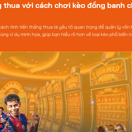
g thua với cách chơi kèo đồng banh 
ch tính tiền thắng thua là yếu tố quan trọng để quản lý vốn 
cùng ví dụ minh họa, giúp bạn hiểu rõ hơn về loại kèo phổ biến 