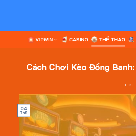
Skip
to
content
VIPWIN
CASINO
THỂ THAO
Cách Chơi Kèo Đồng Banh:
POST
04
Th9