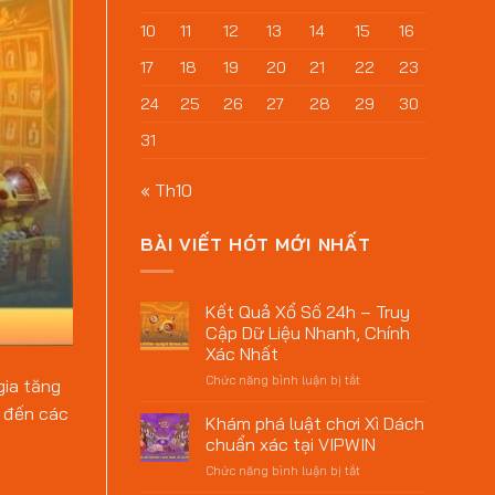
10
11
12
13
14
15
16
17
18
19
20
21
22
23
24
25
26
27
28
29
30
31
« Th10
BÀI VIẾT HÓT MỚI NHẤT
Kết Quả Xổ Số 24h – Truy
Cập Dữ Liệu Nhanh, Chính
Xác Nhất
ở
Chức năng bình luận bị tắt
gia tăng
Kết
n đến các
Quả
Khám phá luật chơi Xì Dách
Xổ
chuẩn xác tại VIPWIN
Số
ở
Chức năng bình luận bị tắt
24h
Khám
–